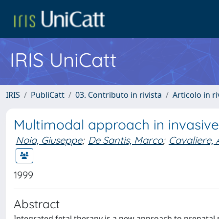
IRIS UniCatt
IRIS
PubliCatt
03. Contributo in rivista
Articolo in r
Multimodal approach in invasive
Noia, Giuseppe
;
De Santis, Marco
;
Cavaliere,
1999
Abstract
Integrated fetal therapy is a new approach to prenata