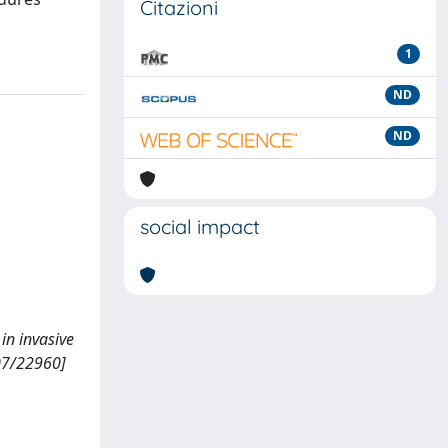
Citazioni
1
ND
ND
social impact
in invasive
07/22960]