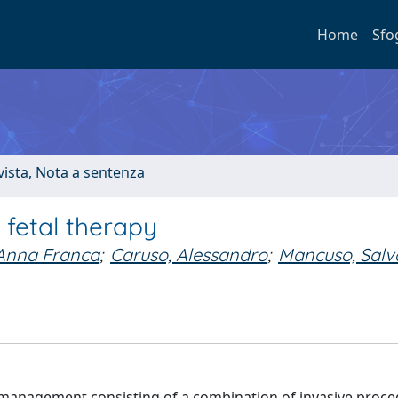
Home
Sfo
ivista, Nota a sentenza
 fetal therapy
 Anna Franca
;
Caruso, Alessandro
;
Mancuso, Salv
l management consisting of a combination of invasive proc