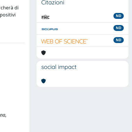
Citazioni
rcherà di
positivi
ND
ND
ND
social impact
ona,