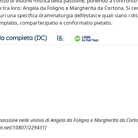
esso di visione mistica della passione, ponendo a confronto
tra loro: Angela da Foligno e Margherita da Cortona. Si ce
i una specifica drammaturgia dell’estasi e quali siano i dis
platio, compartecipatio e conformatio pietatis.
a completa (DC)
 passione nelle visioni di Angela da Foligno e Margherita da Cort
dle.net/10807/229431]