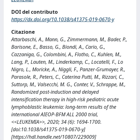
DOI del contributo
https://dx.doi.org/10.1038/s41375-019-0670-y
Citazione
Attarbaschi, A., Mann, G., Zimmermann, M., Bader, P.,
Barisone, E., Basso, G., Biondi, A., Cario, G.,
Cazzaniga, G., Colombini, A., Flotho, C., Kuhlen, M.,
Lang, P., Lauten, M., Linderkamp, C., Locatelli, F., Lo
Nigro, L., Moricke, A., Niggli, F., Panzer-Grumayer, R.,
Parasole, R., Peters, C., Caterina Putti, M., Rizzari, C.,
Suttorp, M., Valsecchi, M. G., Conter, V., Schrappe, M.,
Randomized post-induction and delayed
intensification therapy in high-risk pediatric acute
lymphoblastic leukemia: long-term results of the
international AIEOP-BFM ALL 2000 trial,
<<LEUKEMIA>>, 2020; 34 (6): 1694-1700.
[doi:10.1038/s41375-019-0670-y]
[https://hdl.handle.net/10807/229009]