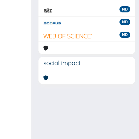
ND
ND
ND
social impact