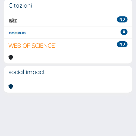
Citazioni
ND
0
ND
social impact
Powered by
IRIS
-
about IRIS
-
Utilizzo dei cookie
-
Privacy
Copyright © 2026