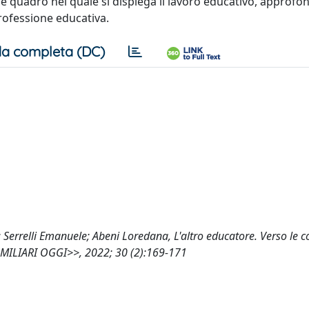
 quadro nel quale si dispiega il lavoro educativo, approfo
rofessione educativa.
a completa (DC)
 Serrelli Emanuele; Abeni Loredana, L'altro educatore. Verso le
AMILIARI OGGI>>, 2022; 30 (2):169-171