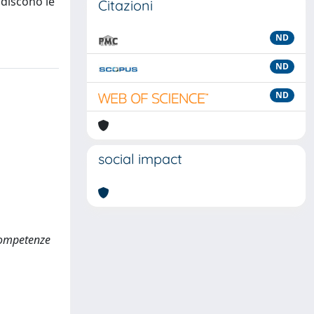
ndiscono le
Citazioni
ND
ND
ND
social impact
 competenze