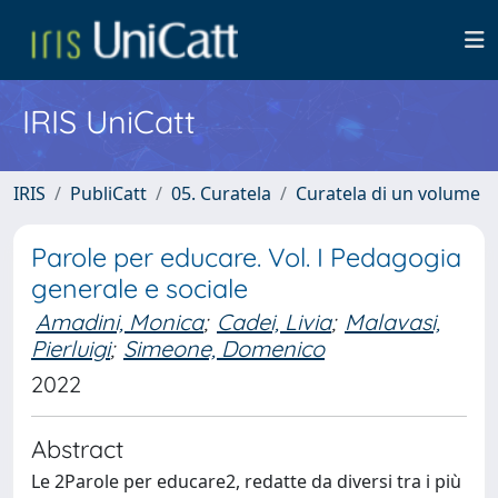
IRIS UniCatt
IRIS
PubliCatt
05. Curatela
Curatela di un volume
Parole per educare. Vol. I Pedagogia
generale e sociale
Amadini, Monica
;
Cadei, Livia
;
Malavasi,
Pierluigi
;
Simeone, Domenico
2022
Abstract
Le 2Parole per educare2, redatte da diversi tra i più