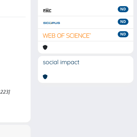
ND
ND
ND
social impact
2223]