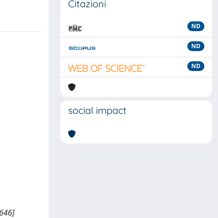
Citazioni
ND
ND
ND
social impact
1646]