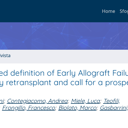
Home
Sfo
ivista
 definition of Early Allograft Fail
y retransplant and call for a prosp
ni
;
Contegiacomo, Andrea
;
Miele, Luca
;
Teofili,
Frongillo, Francesco
;
Biolato, Marco
;
Gasbarrini,