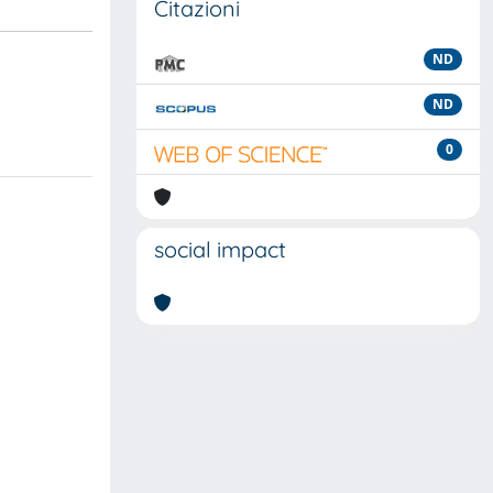
Citazioni
ND
ND
0
social impact