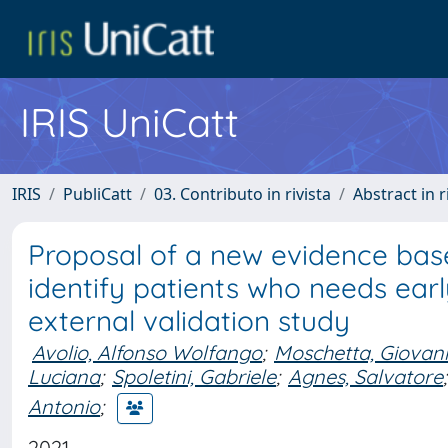
IRIS UniCatt
IRIS
PubliCatt
03. Contributo in rivista
Abstract in r
Proposal of a new evidence based
identify patients who needs earl
external validation study
Avolio, Alfonso Wolfango
;
Moschetta, Giovan
Luciana
;
Spoletini, Gabriele
;
Agnes, Salvatore
;
Antonio
;
2021