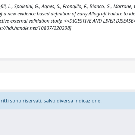
li, L., Spoletini, G., Agnes, S., Frongillo, F., Bianco, G., Marrone, 
 of a new evidence based definition of Early Allograft Failure to ide
ective external validation study, <<DIGESTIVE AND LIVER DISEASE
ps://hdl.handle.net/10807/220298]
ritti sono riservati, salvo diversa indicazione.