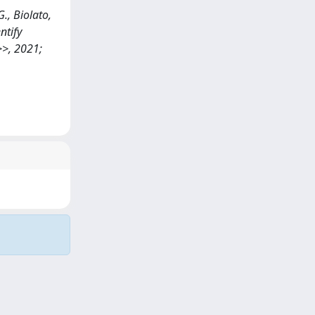
G., Biolato,
ntify
>>, 2021;