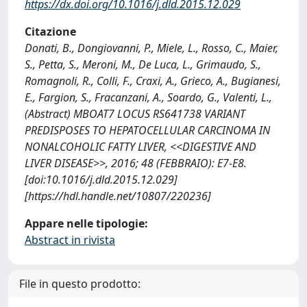
https://dx.doi.org/10.1016/j.dld.2015.12.029
Citazione
Donati, B., Dongiovanni, P., Miele, L., Rosso, C., Maier,
S., Petta, S., Meroni, M., De Luca, L., Grimaudo, S.,
Romagnoli, R., Colli, F., Craxi, A., Grieco, A., Bugianesi,
E., Fargion, S., Fracanzani, A., Soardo, G., Valenti, L.,
(Abstract) MBOAT7 LOCUS RS641738 VARIANT
PREDISPOSES TO HEPATOCELLULAR CARCINOMA IN
NONALCOHOLIC FATTY LIVER, <<DIGESTIVE AND
LIVER DISEASE>>, 2016; 48 (FEBBRAIO): E7-E8.
[doi:10.1016/j.dld.2015.12.029]
[https://hdl.handle.net/10807/220236]
Appare nelle tipologie:
Abstract in rivista
File in questo prodotto: