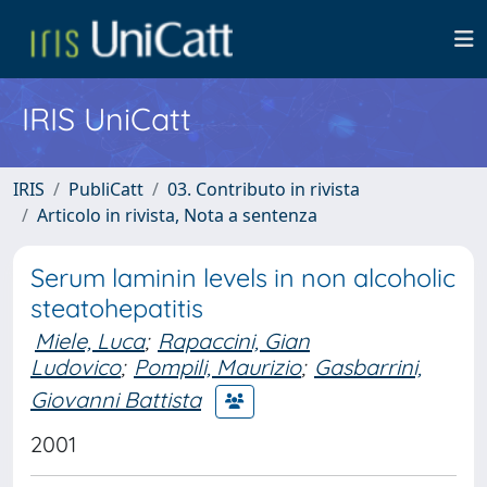
IRIS UniCatt
IRIS
PubliCatt
03. Contributo in rivista
Articolo in rivista, Nota a sentenza
Serum laminin levels in non alcoholic
steatohepatitis
Miele, Luca
;
Rapaccini, Gian
Ludovico
;
Pompili, Maurizio
;
Gasbarrini,
Giovanni Battista
2001