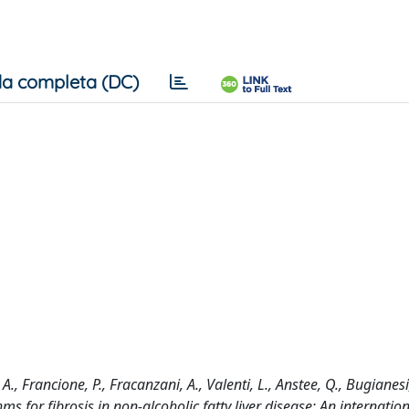
a completa (DC)
 A., Francione, P., Fracanzani, A., Valenti, L., Anstee, Q., Bugianesi,
for fibrosis in non-alcoholic fatty liver disease: An internation