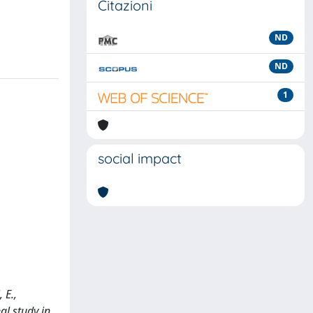
Citazioni
ND
ND
1
social impact
 E.,
al study in