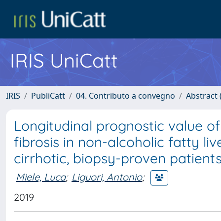
IRIS UniCatt
IRIS
PubliCatt
04. Contributo a convegno
Abstract (
Longitudinal prognostic value 
fibrosis in non-alcoholic fatty li
cirrhotic, biopsy-proven patient
Miele, Luca
;
Liguori, Antonio
;
2019