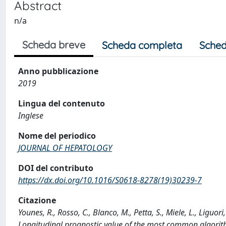
Abstract
n/a
Scheda breve
Scheda completa
Sched
Anno pubblicazione
2019
Lingua del contenuto
Inglese
Nome del periodico
JOURNAL OF HEPATOLOGY
DOI del contributo
https://dx.doi.org/10.1016/S0618-8278(19)30239-7
Citazione
Younes, R., Rosso, C., Blanco, M., Petta, S., Miele, L., Liguori,
Longitudinal prognostic value of the most common algorithms 