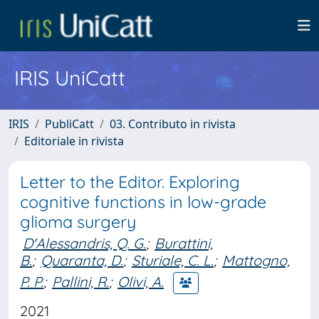
IRIS UniCatt
IRIS
PubliCatt
03. Contributo in rivista
Editoriale in rivista
Letter to the Editor. Exploring
cognitive functions in low-grade
glioma surgery
D'Alessandris, Q. G.
;
Burattini,
B.
;
Quaranta, D.
;
Sturiale, C. L.
;
Mattogno,
P. P.
;
Pallini, R.
;
Olivi, A.
2021