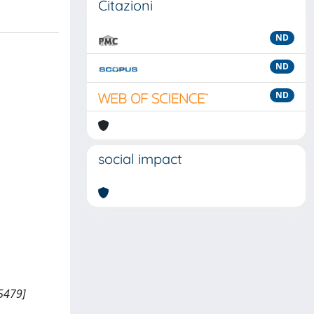
Citazioni
ND
ND
ND
social impact
15479]