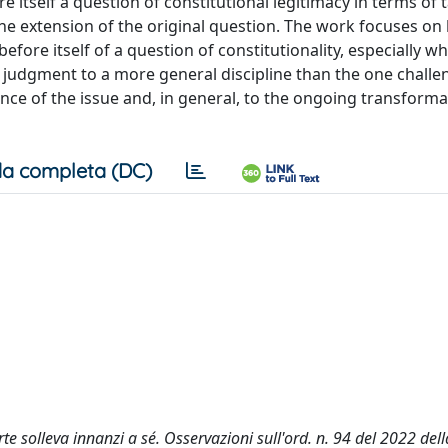
 itself a question of constitutional legitimacy in terms of 
 the extension of the original question. The work focuses on 
fore itself of a question of constitutionality, especially wh
y judgment to a more general discipline than the one challe
vance of the issue and, in general, to the ongoing transforma
a completa (DC)
te solleva innanzi a sé. Osservazioni sull'ord. n. 94 del 2022 dell