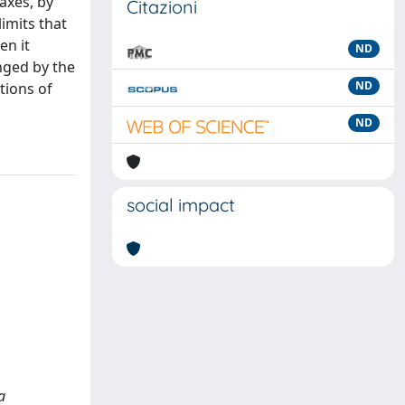
taxes, by
Citazioni
limits that
en it
ND
nged by the
ND
tions of
ND
social impact
a