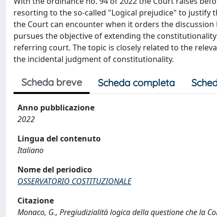
With the ordinance no. 94 of 2022 the Court raises before
resorting to the so-called "Logical prejudice" to justify
the Court can encounter when it orders the discussion be
pursues the objective of extending the constitutionalit
referring court. The topic is closely related to the rele
the incidental judgment of constitutionality.
Scheda breve
Scheda completa
Sched
Anno pubblicazione
2022
Lingua del contenuto
Italiano
Nome del periodico
OSSERVATORIO COSTITUZIONALE
Citazione
Monaco, G., Pregiudizialità logica della questione che la Cor