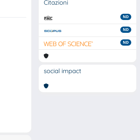
Citazioni
ND
ND
ND
social impact