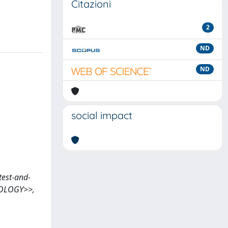
Citazioni
2
ND
ND
social impact
 test-and-
ROLOGY>>,