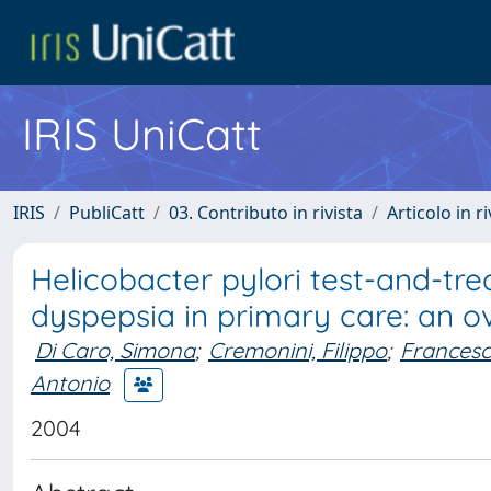
IRIS UniCatt
IRIS
PubliCatt
03. Contributo in rivista
Articolo in r
Helicobacter pylori test-and-tr
dyspepsia in primary care: an o
Di Caro, Simona
;
Cremonini, Filippo
;
Francesc
Antonio
2004