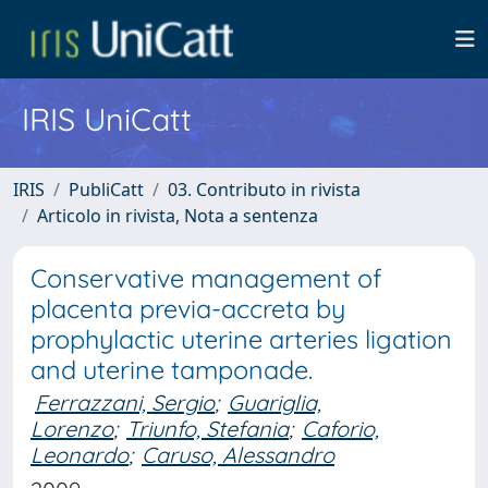
IRIS UniCatt
IRIS
PubliCatt
03. Contributo in rivista
Articolo in rivista, Nota a sentenza
Conservative management of
placenta previa-accreta by
prophylactic uterine arteries ligation
and uterine tamponade.
Ferrazzani, Sergio
;
Guariglia,
Lorenzo
;
Triunfo, Stefania
;
Caforio,
Leonardo
;
Caruso, Alessandro