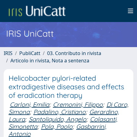
IRIS UniCatt
IRIS
PubliCatt
03. Contributo in rivista
Articolo in rivista, Nota a sentenza
Helicobacter pylori-related
extradigestive diseases and effects
of eradication therapy
Carloni, Emilia
;
Cremonini, Filippo
;
Di Caro,
Simona
;
Padalino, Cristiano
;
Gerardino,
Laura
;
Santoliquido, Angelo
;
Colasanti,
Simonetta
;
Pola, Paolo
;
Gasbarrini,
Antonio