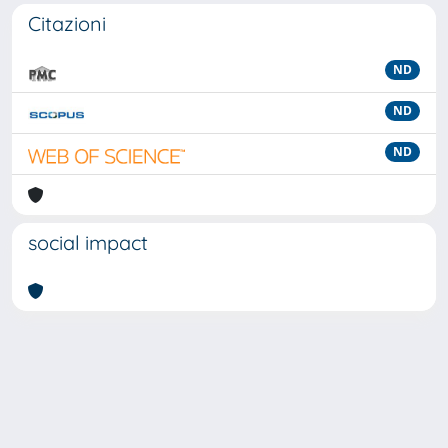
Citazioni
ND
ND
ND
social impact
Powered by
IRIS
-
about IRIS
-
Utilizzo dei cookie
-
Privacy
Copyright © 2026