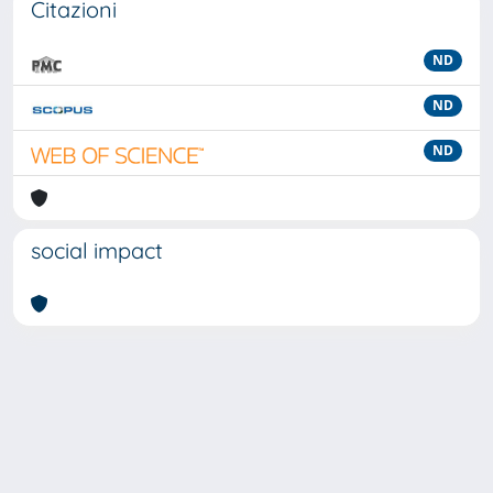
Citazioni
ND
ND
ND
social impact
Powered by
IRIS
-
about IRIS
-
Utilizzo dei cookie
-
Privacy
Copyright © 2026