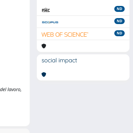
ND
ND
ND
social impact
 del lavoro,