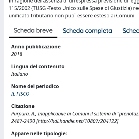
In ragione dell’assenza di un’espressa previsione di legge
115/2002 (TUSG -Testo Unico sulle Spese di Giustizia) re
unificato tributario non puo` essere esteso ai Comuni.
Scheda breve
Scheda completa
Sched
Anno pubblicazione
2018
Lingua del contenuto
Italiano
Nome del periodico
IL FISCO
Citazione
Purpura, A., Inapplicabile ai Comuni il sistema di “prenotaz
2487-2490 [http://hdl.handle.net/10807/204122]
Appare nelle tipologie: