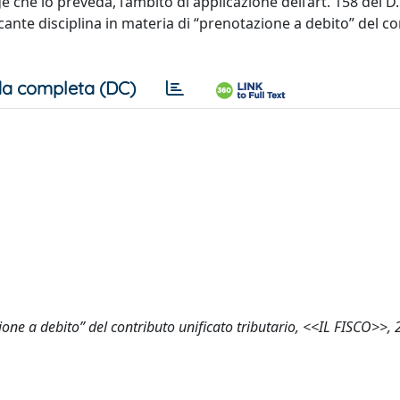
 che lo preveda, l’ambito di applicazione dell’art. 158 del D.P
cante disciplina in materia di “prenotazione a debito” del c
a completa (DC)
ione a debito” del contributo unificato tributario, <<IL FISCO>>, 