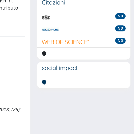
.R. n.
Citazioni
ontributo
ND
ND
ND
social impact
2018; (25):