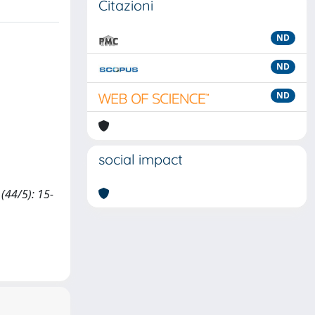
Citazioni
ND
ND
ND
social impact
 (44/5): 15-