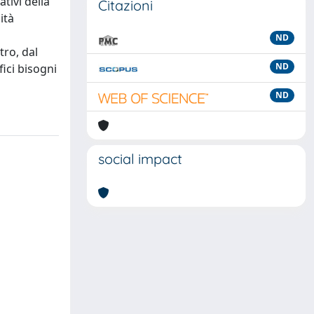
tivi della
Citazioni
ità
ND
tro, dal
ND
fici bisogni
ND
social impact