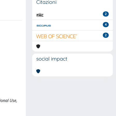
Citazioni
2
4
2
social impact
ional Use,