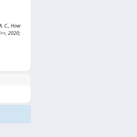
 A. C., How
>>, 2020;