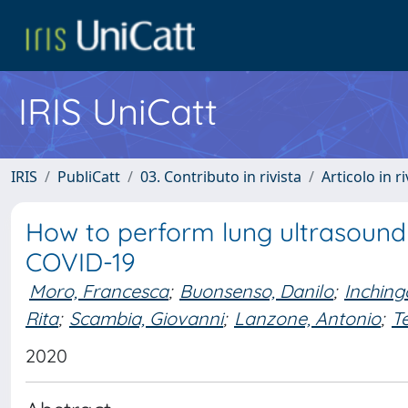
IRIS UniCatt
IRIS
PubliCatt
03. Contributo in rivista
Articolo in r
How to perform lung ultrasound
COVID-19
Moro, Francesca
;
Buonsenso, Danilo
;
Inching
Rita
;
Scambia, Giovanni
;
Lanzone, Antonio
;
T
2020