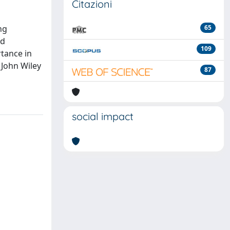
Citazioni
ng
65
nd
109
rtance in
 John Wiley
87
social impact