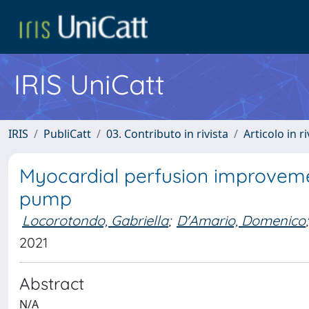
IRIS UniCatt
IRIS
PubliCatt
03. Contributo in rivista
Articolo in r
Myocardial perfusion improvemen
pump
Locorotondo, Gabriella
;
D'Amario, Domenico
;
2021
Abstract
N/A