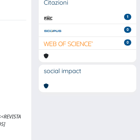
Citazioni
1
0
0
social impact
 <<REVISTA
05]