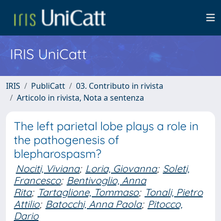
IRIS UniCatt
IRIS
PubliCatt
03. Contributo in rivista
Articolo in rivista, Nota a sentenza
The left parietal lobe plays a role in
the pathogenesis of
blepharospasm?
Nociti, Viviana
;
Loria, Giovanna
;
Soleti,
Francesco
;
Bentivoglio, Anna
Rita
;
Tartaglione, Tommaso
;
Tonali, Pietro
Attilio
;
Batocchi, Anna Paola
;
Pitocco,
Dario