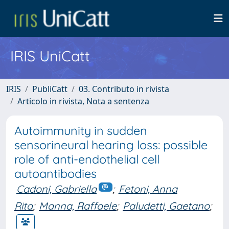
IRIS UniCatt
IRIS
PubliCatt
03. Contributo in rivista
Articolo in rivista, Nota a sentenza
Autoimmunity in sudden
sensorineural hearing loss: possible
role of anti-endothelial cell
autoantibodies
Cadoni, Gabriella
;
Fetoni, Anna
Rita
;
Manna, Raffaele
;
Paludetti, Gaetano
;