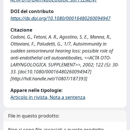
DOI del contributo
https://dx.doi.org/10.1080/00016480260094947
Citazione
Cadoni, G., Fetoni, A. R., Agostino, S. E., Manna, R.,
Ottaviani, F., Paludetti, G., 1/7, Autoimmunity in
sudden sensorineural hearing loss: possible role of
anti-endothelial cell autoantibodies, <<ACTA OTO-
LARYNGOLOGICA. SUPPLEMENT>>, 2002; 122 (5): 30-
33. [doi:10.1080/00016480260094947]
[http://hdl.handle.net/10807/187393]
Appare nelle tipologie:
Articolo in rivista, Nota a sentenza
File in questo prodotto:
Non ci sono file associati a questo prodotto.