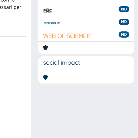
essari per
ND
ND
ND
social impact