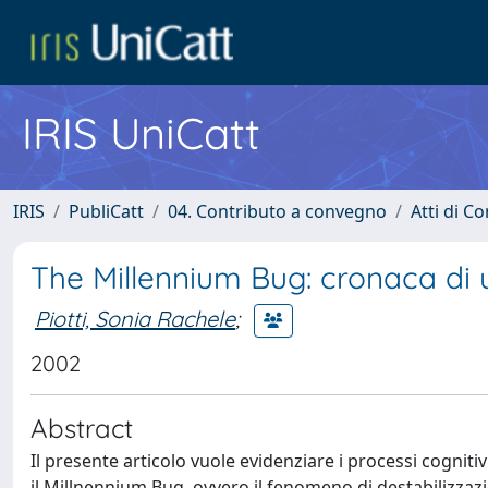
IRIS UniCatt
IRIS
PubliCatt
04. Contributo a convegno
Atti di C
The Millennium Bug: cronaca di 
Piotti, Sonia Rachele
;
2002
Abstract
Il presente articolo vuole evidenziare i processi cogniti
il Millnennium Bug, ovvero il fenomeno di destabilizzazi