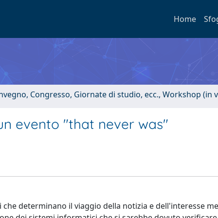
Home
Sfo
onvegno, Congresso, Giornate di studio, ecc., Workshop (in 
un evento "that never was"
vi che determinano il viaggio della notizia e dell'interesse m
one dei sistemi informatici che si sarebbe dovuto verificare