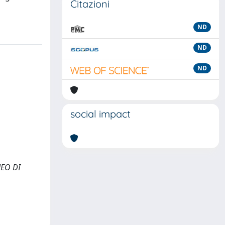
Citazioni
ND
ND
ND
social impact
NEO DI