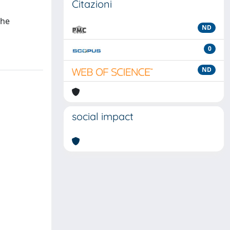
Citazioni
the
ND
0
ND
social impact