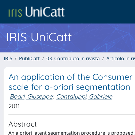
IRIS UniCatt
IRIS
PubliCatt
03. Contributo in rivista
Articolo in r
An application of the Consumer 
scale for a-priori segmentation
Boari, Giuseppe
;
Cantaluppi, Gabriele
2011
Abstract
An a priori latent segmentation procedure is proposed