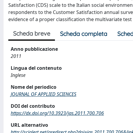
Satisfaction (CDS) scale to the Italian social environment
respondents to the Customer Satisfaction annual survey
evidence of a proper classification the multivariate tes
Scheda breve
Scheda completa
Sched
Anno pubblicazione
2011
Lingua del contenuto
Inglese
Nome del periodico
JOURNAL OF APPLIED SCIENCES
DOI del contributo
https://dx.doi.org/10.3923/jas.2011.700.706
URL alternativo
http://scialert.net/qredirect.php?doi=jas.2011.700.706&lin