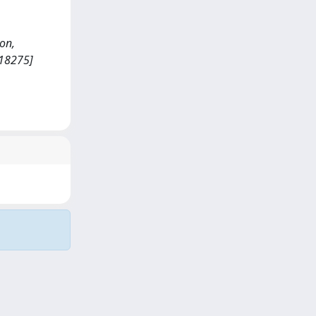
ion,
/18275]