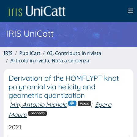
IRIS UniCatt
IRIS
PubliCatt
03. Contributo in rivista
Articolo in rivista, Nota a sentenza
Derivation of the HOMFLYPT knot
polynomial via helicity and
geometric quantization
Miti, Antonio Michele
;
Spera,
Primo
Mauro
Secondo
2021