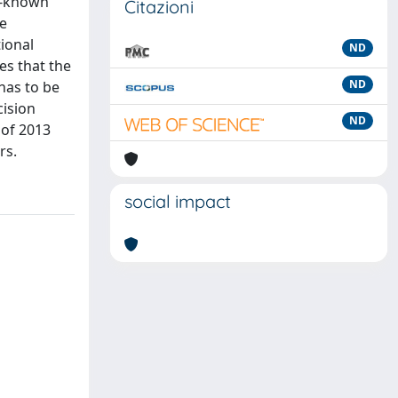
ll-known
Citazioni
he
ional
ND
es that the
ND
has to be
cision
ND
 of 2013
rs.
social impact