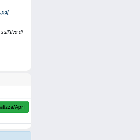
.pdf
sull’Ilva di
alizza/Apri