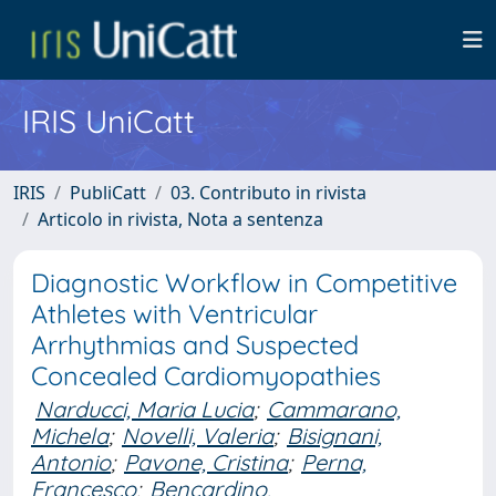
IRIS UniCatt
IRIS
PubliCatt
03. Contributo in rivista
Articolo in rivista, Nota a sentenza
Diagnostic Workflow in Competitive
Athletes with Ventricular
Arrhythmias and Suspected
Concealed Cardiomyopathies
Narducci, Maria Lucia
;
Cammarano,
Michela
;
Novelli, Valeria
;
Bisignani,
Antonio
;
Pavone, Cristina
;
Perna,
Francesco
;
Bencardino,