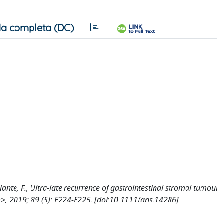
a completa (DC)
uliante, F., Ultra-late recurrence of gastrointestinal stromal tumou
>, 2019; 89 (5): E224-E225. [doi:10.1111/ans.14286]