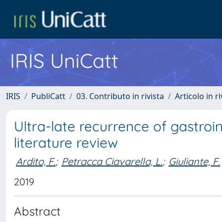
IRIS UniCatt
IRIS
PubliCatt
03. Contributo in rivista
Articolo in r
Ultra-late recurrence of gastroi
literature review
Ardito, F.
;
Petracca Ciavarella, L.
;
Giuliante, F.
2019
Abstract