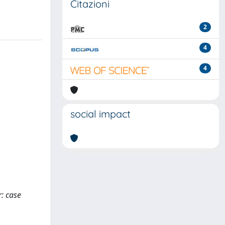
Citazioni
2
4
4
social impact
r: case