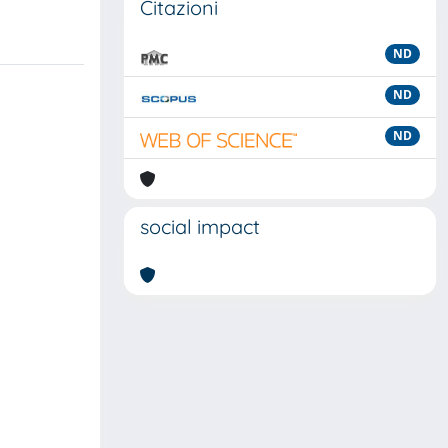
Citazioni
ND
ND
ND
social impact