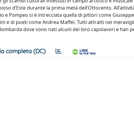
 gli scambi culturali intessuti in campo artistico e musicale
oso d’Este durante la prima metà dell’Ottocento. All’attività
nio e Pompeo si è intrecciata quella di pittori come Giusepp
 e di poeti come Andrea Maffei. Tutti attratti nei meravigli
lombarda dove sono nati alcuni dei loro capolavori e han p
a completa (DC)