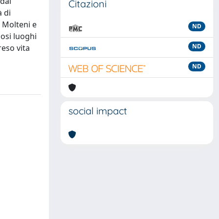
 dai
Citazioni
 di
e Molteni e
ND
osi luoghi
ND
reso vita
ND
social impact