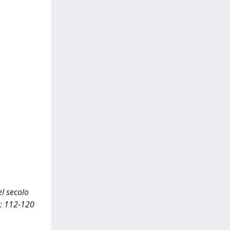
el secolo
0: 112-120