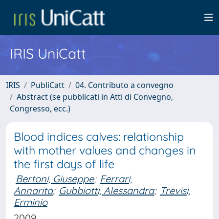
IRIS UniCatt
IRIS
PubliCatt
04. Contributo a convegno
Abstract (se pubblicati in Atti di Convegno,
Congresso, ecc.)
Blood indices calves: relationship
with mother values and changes in
the first days of life
Bertoni, Giuseppe
;
Ferrari,
Annarita
;
Gubbiotti, Alessandra
;
Trevisi,
Erminio
2009