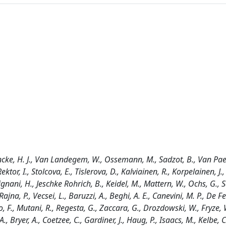
eencke, H. J., Van Landegem, W., Ossemann, M., Sadzot, B., Van Pa
tor, I., Stolcova, E., Tislerova, D., Kalviainen, R., Korpelainen, J., P
pignani, H., Jeschke Rohrich, B., Keidel, M., Mattern, W., Ochs, G., 
jna, P., Vecsei, L., Baruzzi, A., Beghi, A. E., Canevini, M. P., De Fe
, F., Mutani, R., Regesta, G., Zaccara, G., Drozdowski, W., Fryze, 
., Bryer, A., Coetzee, C., Gardiner, J., Haug, P., Isaacs, M., Kelbe, C