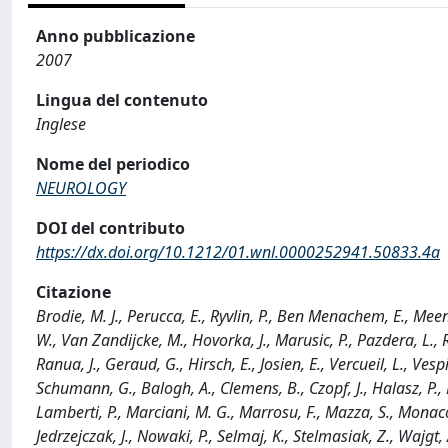
Anno pubblicazione
2007
Lingua del contenuto
Inglese
Nome del periodico
NEUROLOGY
DOI del contributo
https://dx.doi.org/10.1212/01.wnl.0000252941.50833.4a
Citazione
Brodie, M. J., Perucca, E., Ryvlin, P., Ben Menachem, E., M
W., Van Zandijcke, M., Hovorka, J., Marusic, P., Pazdera, L., Rek
Ranua, J., Geraud, G., Hirsch, E., Josien, E., Vercueil, L., Ves
Schumann, G., Balogh, A., Clemens, B., Czopf, J., Halasz, P., Ra
Lamberti, P., Marciani, M. G., Marrosu, F., Mazza, S., Monaco
Jedrzejczak, J., Nowaki, P., Selmaj, K., Stelmasiak, Z., Wajgt, A