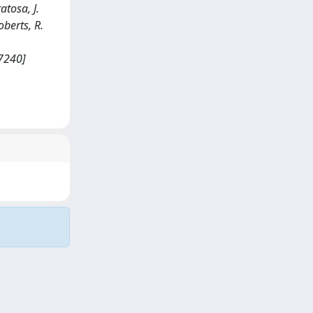
atosa, J.
oberts, R.
7240]