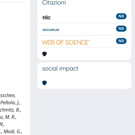
Citazioni
ND
ND
ND
social impact
esschen,
eltola, J.,
Schmitz, B.,
o, M. R.,
W.,
., Modi, G.,