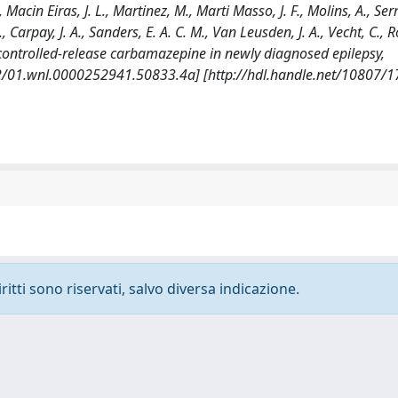
Macin Eiras, J. L., Martinez, M., Marti Masso, J. F., Molins, A., Serr
, Carpay, J. A., Sanders, E. A. C. M., Van Leusden, J. A., Vecht, C., R
d controlled-release carbamazepine in newly diagnosed epilepsy,
/01.wnl.0000252941.50833.4a] [http://hdl.handle.net/10807/1
ritti sono riservati, salvo diversa indicazione.