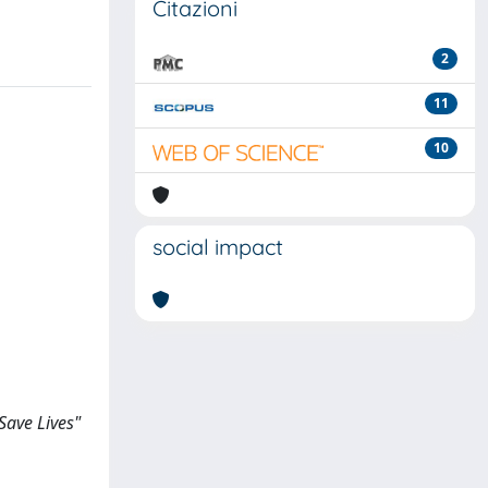
Citazioni
2
11
10
social impact
 Save Lives"