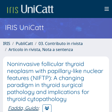
IRIS UniCatt
IRIS
PubliCatt
03. Contributo in rivista
Articolo in rivista, Nota a sentenza
Noninvasive follicular thyroid
neoplasm with papillary-like nuclear
features (NIFTP): A changing
paradigm in thyroid surgical
pathology and implications for
thyroid cytopathology
Fadda, Guido
;