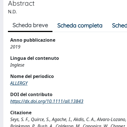
Abstract
N.D.
Scheda breve
Scheda completa
Sched
Anno pubblicazione
2019
Lingua del contenuto
Inglese
Nome del periodico
ALLERGY
DOI del contributo
https://dx.doi.org/10.1111/all.13843
Citazione
Seys, S. F., Quirce, S., Agache, I., Akdis, C. A., Alvaro-Lozano
Brinkman, P., Bush, A., Calderon, M., Canonica, W., Chanez, P., 