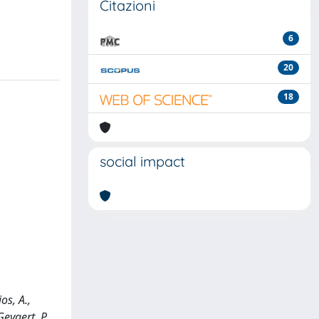
Citazioni
6
20
18
social impact
os, A.,
Gevaert, P.,