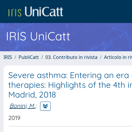
IRIS UniCatt
IRIS
PubliCatt
03. Contributo in rivista
Articolo in r
Severe asthma: Entering an era
therapies: Highlights of the 4th
Madrid, 2018
Bonini, M.
;
2019