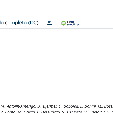
a completa (DC)
, M., Antolin-Amerigo, D., Bjermer, L., Bobolea, I., Bonini, M., Bossi
Couto, M., Davila, I., Del Giacco, S., Del Pozo, V., Erjefalt, J. S., 