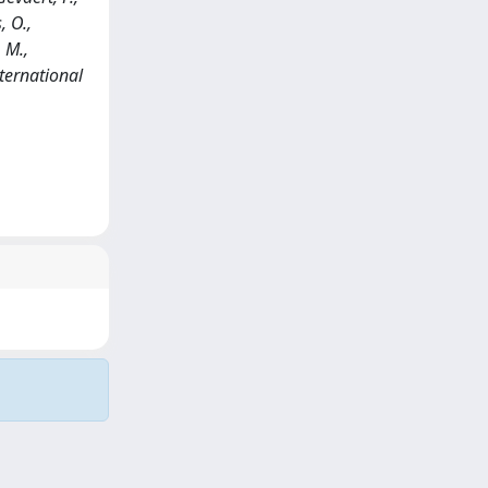
, O.,
 M.,
ternational