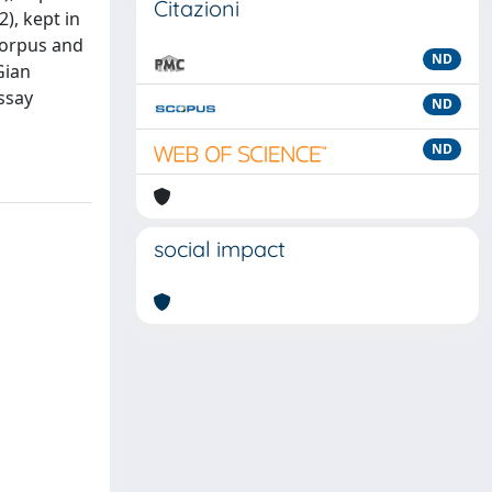
Citazioni
), kept in
 corpus and
ND
Gian
ssay
ND
ND
social impact