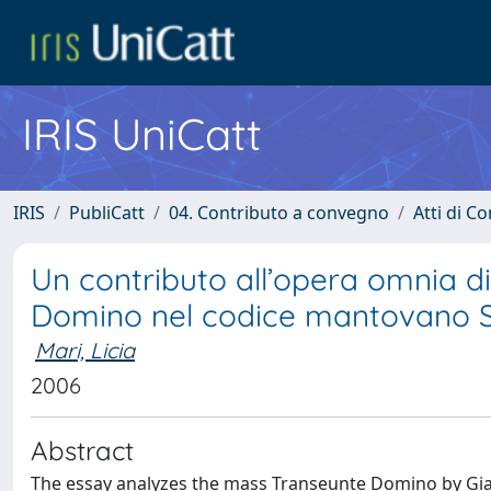
IRIS UniCatt
IRIS
PubliCatt
04. Contributo a convegno
Atti di C
Un contributo all’opera omnia d
Domino nel codice mantovano Sf
Mari, Licia
2006
Abstract
The essay analyzes the mass Transeunte Domino by Giac