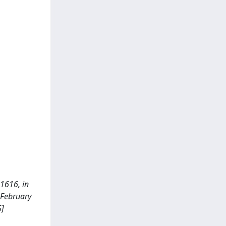
1616, in
6-February
5]