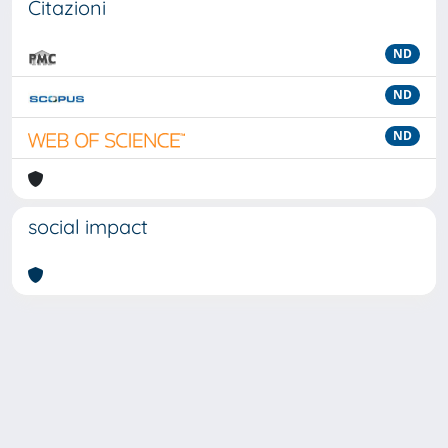
Citazioni
ND
ND
ND
social impact
Powered by
IRIS
-
about IRIS
-
Utilizzo dei cookie
-
Privacy
Copyright © 2026