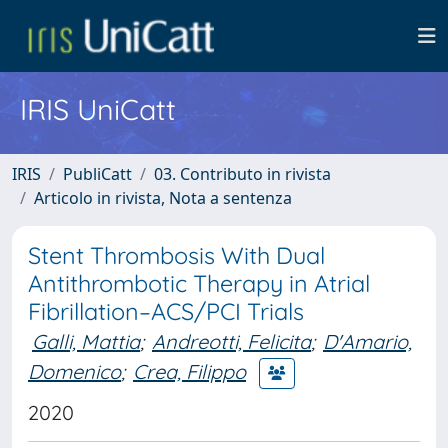
IRIS UniCatt
IRIS
PubliCatt
03. Contributo in rivista
Articolo in rivista, Nota a sentenza
Stent Thrombosis With Dual
Antithrombotic Therapy in Atrial
Fibrillation–ACS/PCI Trials
Galli, Mattia
;
Andreotti, Felicita
;
D'Amario,
Domenico
;
Crea, Filippo
2020