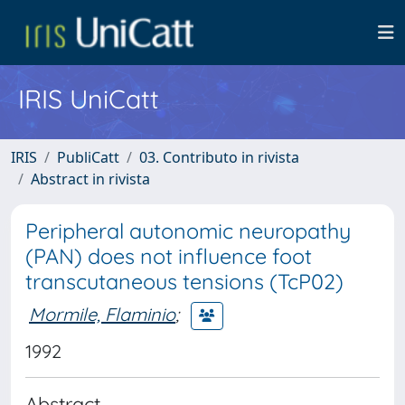
IRIS UniCatt
IRIS
PubliCatt
03. Contributo in rivista
Abstract in rivista
Peripheral autonomic neuropathy
(PAN) does not influence foot
transcutaneous tensions (TcP02)
Mormile, Flaminio
;
1992
Abstract