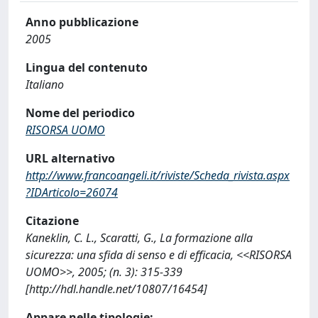
Anno pubblicazione
2005
Lingua del contenuto
Italiano
Nome del periodico
RISORSA UOMO
URL alternativo
http://www.francoangeli.it/riviste/Scheda_rivista.aspx
?IDArticolo=26074
Citazione
Kaneklin, C. L., Scaratti, G., La formazione alla
sicurezza: una sfida di senso e di efficacia, <<RISORSA
UOMO>>, 2005; (n. 3): 315-339
[http://hdl.handle.net/10807/16454]
Appare nelle tipologie: